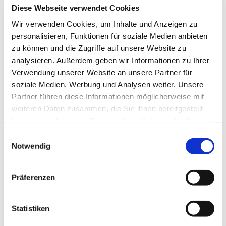
Diese Webseite verwendet Cookies
Wir verwenden Cookies, um Inhalte und Anzeigen zu
personalisieren, Funktionen für soziale Medien anbieten
zu können und die Zugriffe auf unsere Website zu
analysieren. Außerdem geben wir Informationen zu Ihrer
Verwendung unserer Website an unsere Partner für
soziale Medien, Werbung und Analysen weiter. Unsere
Partner führen diese Informationen möglicherweise mit
weiteren Daten zusammen, die Sie ihnen bereitgestellt
haben oder die sie im Rahmen Ihrer Nutzung der Dienste
gesammelt haben.
Einwilligungsauswahl
Notwendig
16/11/2019
Präferenzen
3 neue Bastelbeispiele von Giulia-Fee - ein
Statistiken