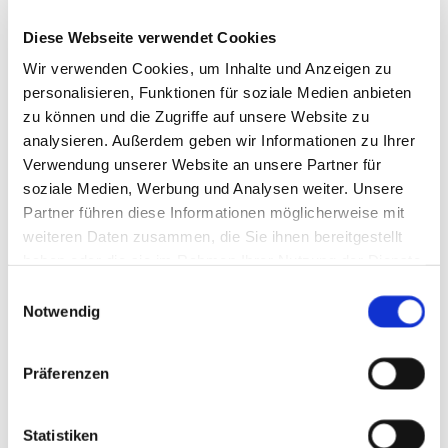
Bierkalender für Peter
Diese Webseite verwendet Cookies
(Sonderfertigung)
Wir verwenden Cookies, um Inhalte und Anzeigen zu
personalisieren, Funktionen für soziale Medien anbieten
Peter hatte den Wunsch einen Bier-
zu können und die Zugriffe auf unsere Website zu
Adventskalender für seine Kumpels zu basteln
analysieren. Außerdem geben wir Informationen zu Ihrer
und bekam von uns eine Sonderfertigung mit
Verwendung unserer Website an unsere Partner für
längeren Hülsen!
soziale Medien, Werbung und Analysen weiter. Unsere
Partner führen diese Informationen möglicherweise mit
Mehr lesen
weiteren Daten zusammen, die Sie ihnen bereitgestellt
haben oder die sie im Rahmen Ihrer Nutzung der Dienste
gesammelt haben.
Einwilligungsauswahl
Notwendig
Präferenzen
Statistiken